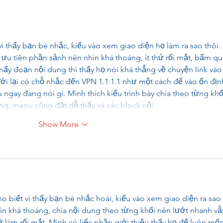
vì thấy bạn bè nhắc, kiểu vào xem giao diện họ làm ra sao thôi. 
 ưu tiên phần sảnh nên nhìn khá thoáng, ít thứ rối mắt, bấm qu
mấy đoạn nội dung thì thấy họ nói khá thẳng về chuyện link vào
ới lại có chỗ nhắc đến VPN 1.1.1.1 như một cách để vào ổn định
 ngay đang nói gì. Mình thích kiểu trình bày chia theo từng khối
àng, menu cũng đặt dễ thấy và các block nội…
Show More
o biết vì thấy bạn bè nhắc hoài, kiểu vào xem giao diện ra sao 
hìn khá thoáng, chia nội dung theo từng khối nên lướt nhanh vẫ
làm rối mắt. Mình có liếc phần giới thiệu thấy họ để luôn mốc