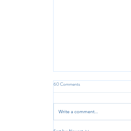
60 Comments
Write a comment...
Reach and Read Indiana: Final