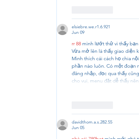
Like
Reply
elsiebre.we.r1.6.921
Jun 09
rr 88
 mình lướt thử vì thấy bạ
Vừa mở lên là thấy giao diện k
Mình thích cái cách họ chia n
phần nào luôn. Có một đoạn nh
đăng nhập, đọc qua thấy cũng 
cho vui, menu đặt dễ thấy nê
Like
Reply
davidthom.a.s.282.55
Jun 05
nhà cái 789bet
 mình mới ghé t