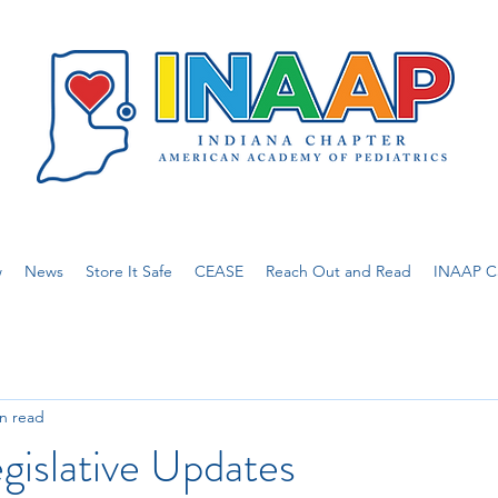
w
News
Store It Safe
CEASE
Reach Out and Read
INAAP Ca
n read
gislative Updates