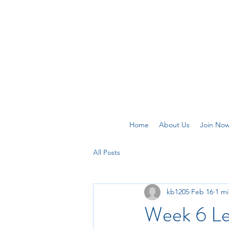
Home
About Us
Join No
All Posts
kb1205
Feb 16
1 mi
Week 6 Le