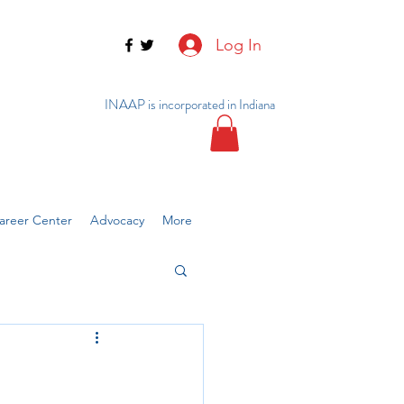
Log In
INAAP is incorporated in Indiana
reer Center
Advocacy
More