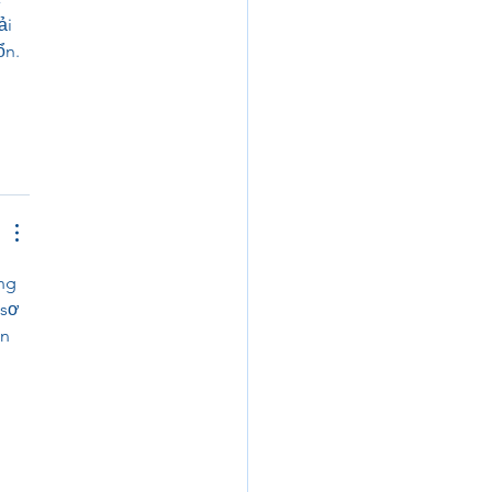
ải 
ổn. 
ng 
 sơ 
n 