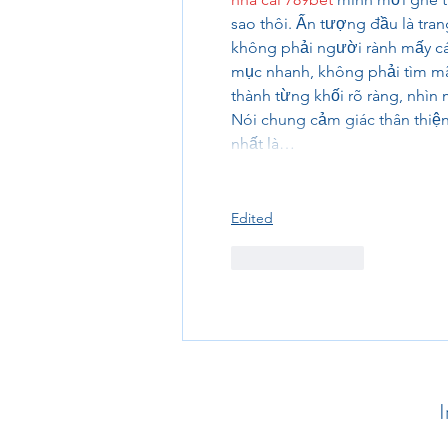
sao thôi. Ấn tượng đầu là tran
không phải người rành mấy cái
mục nhanh, không phải tìm mã
thành từng khối rõ ràng, nhìn
Nói chung cảm giác thân thiệ
nhất là…
Edited
Like
Reply
I