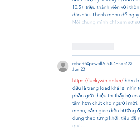
10.5+ triệu thành viên với thô
đào sâu. Thanh menu để ngay ch
Nói chung mình chỉ xem sơ s
Like
Reply
robert50powell.9.5.8.4+abc123
Jun 23
https://luckywin.poker/
 hôm bữ
đầu là trang load khá lẹ, nhìn
phần giới thiệu thì thấy họ c
tâm hơn chút cho người mới. M
menu, cảm giác điều hướng ổn,
dung theo từng khối, tiêu đề 
quá…