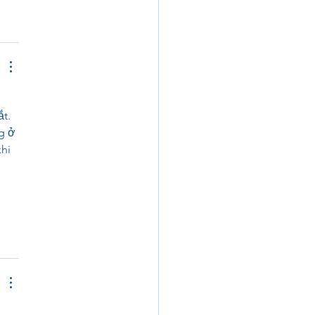
t. 
g ở 
hi 
 
 