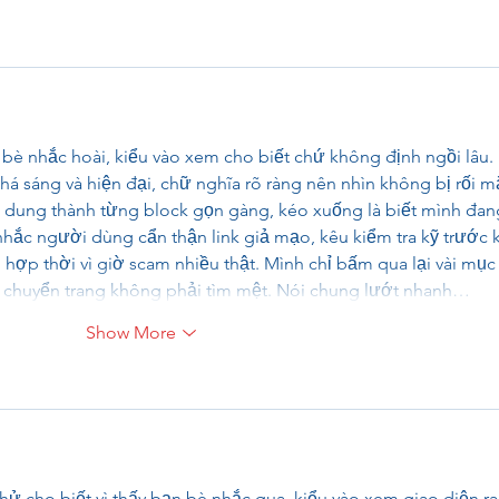
n bè nhắc hoài, kiểu vào xem cho biết chứ không định ngồi lâu. 
há sáng và hiện đại, chữ nghĩa rõ ràng nên nhìn không bị rối mắ
ội dung thành từng block gọn gàng, kéo xuống là biết mình đan
ắc người dùng cẩn thận link giả mạo, kêu kiểm tra kỹ trước k
hợp thời vì giờ scam nhiều thật. Mình chỉ bấm qua lại vài mục
n chuyển trang không phải tìm mệt. Nói chung lướt nhanh…
Show More
hử cho biết vì thấy bạn bè nhắc qua, kiểu vào xem giao diện ra