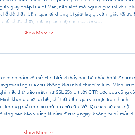
ng tin giấy phép Isle of Man, nên ai tò mò nguồn gốc thì khỏi ph
ỗ dễ thấy, bấm qua lại không bị giật lag gì, cảm giác tối ưu 
ơ chứ chưa chơi, nhưng cách họ canh các box…
Show More
a mình bấm vô thử cho biết vì thấy bạn bè nhắc hoài. Ấn tượ
 tổng thể sáng sủa chứ không kiểu nhồi chữ tùm lum. Mình lướt
ó ghi mấy thứ bảo mật như SSL 256-bit với OTP, đọc qua cũng yê
ình không chơi gì hết, chỉ thử bấm qua vài mục trên thanh 
 không phải mò lâu mới ra chỗ cần. Với lại cách họ chia nội 
rõ ràng nên kéo xuống là nắm được ý ngay, không bị rối mắt vì 
Show More