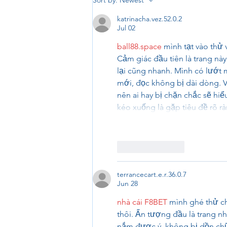
Sort by:
Newest
Days of Fundraiser!
katrinacha.vez.52.0.2
Jul 02
ball88.space
 mình tạt vào thử 
Cảm giác đầu tiên là trang này
lại cũng nhanh. Mình có lướt 
mới, đọc không bị dài dòng. V
nên ai hay bị chặn chắc sẽ hiểu
kéo xuống là gặp tiêu đề rõ r
Like
Reply
terrancecart.e.r.36.0.7
Jun 28
nhà cái F8BET
 mình ghé thử ch
thôi. Ấn tượng đầu là trang n
nắm được ý, không bị dồn chữ 