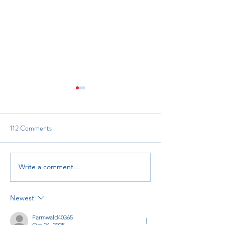
112 Comments
Reach and Read In
Grant Opportunity: RHTP
Write a comment...
Newest
Farmwald40365
Oct 24, 2025