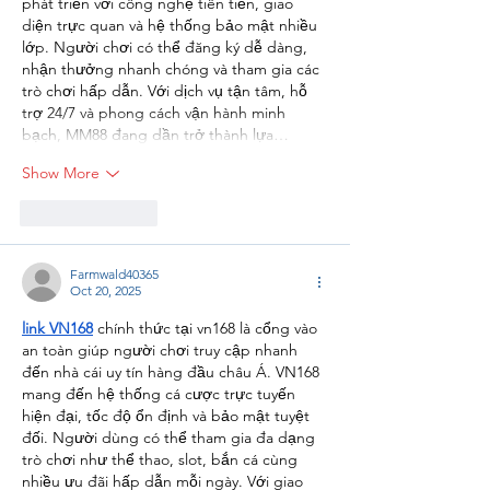
phát triển với công nghệ tiên tiến, giao 
diện trực quan và hệ thống bảo mật nhiều 
lớp. Người chơi có thể đăng ký dễ dàng, 
nhận thưởng nhanh chóng và tham gia các 
trò chơi hấp dẫn. Với dịch vụ tận tâm, hỗ 
trợ 24/7 và phong cách vận hành minh 
bạch, MM88 đang dần trở thành lựa…
Show More
Like
Reply
Farmwald40365
Oct 20, 2025
link VN168
 chính thức tại vn168 là cổng vào 
an toàn giúp người chơi truy cập nhanh 
đến nhà cái uy tín hàng đầu châu Á. VN168 
mang đến hệ thống cá cược trực tuyến 
hiện đại, tốc độ ổn định và bảo mật tuyệt 
đối. Người dùng có thể tham gia đa dạng 
trò chơi như thể thao, slot, bắn cá cùng 
nhiều ưu đãi hấp dẫn mỗi ngày. Với giao 