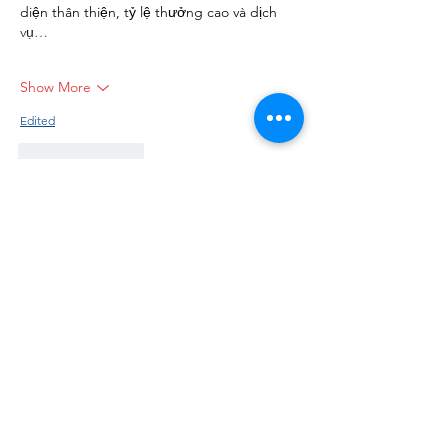
diện thân thiện, tỷ lệ thưởng cao và dịch 
vụ…
Show More
Edited
Like
Reply
Farmwald40365
Oct 20, 2025
 Trang 
go8 co com
 là nền tảng giải trí trực 
tuyến chất lượng, nơi người chơi có thể 
tận hưởng những trò chơi hấp dẫn cùng 
nhiều chương trình ưu đãi đặc biệt. 
go8
 được xây dựng với công nghệ hiện 
đại, giao diện thân thiện và tốc độ ổn định. 
Mọi thao tác nạp – rút đều diễn ra nhanh 
chóng, an toàn và minh bạch. Với định 
hướng lấy người dùng làm trung tâm, GO8 
không ngừng cải tiến dịch…