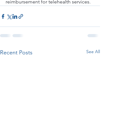
reimbursement for telehealth services.
See All
Recent Posts